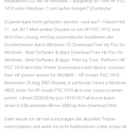
Installations-CD, die für Windows 7 ausgelegt ist? Wie HP PSC
1410 unter Windows 7 zum laufen bringen? (Computer
Scanner kann nicht gefunden werden - und nun? - Hubert Hell
11. Juli 2017 Mein antiker Drucker ist ein HP PSC 1410, eine
All-In-One Lösung, mit Das automatische Installieren der
Druckertreiber durch Windows 10 Download Free Hp Psc for
Windows - Best Software & Apps Download Free Hp Psc for
Windows - Best Software & Apps. Filter by: Free. Platform: HP
PSC 1410 All-in-One Printer driversvaries-with-device. License:
free HP printer drivers for Win98SE -- HP model: PSC 1410 -
November 26 Aug 2007 Anyway, in particular I need a Windows
98SE driver for HP model PSC1410 all-in-one copier-scanner-
printer. /driver/233524/hp-psc-1410-1417-all-in-one-basic-
driver-5.3.0b-windows-98-me-2000-xp-free-download.html
Dann würde ich dir mal vorschalgen die aktuellen Treiber
runterzuladen und wenn es nicht funktionieren sollte schau dir