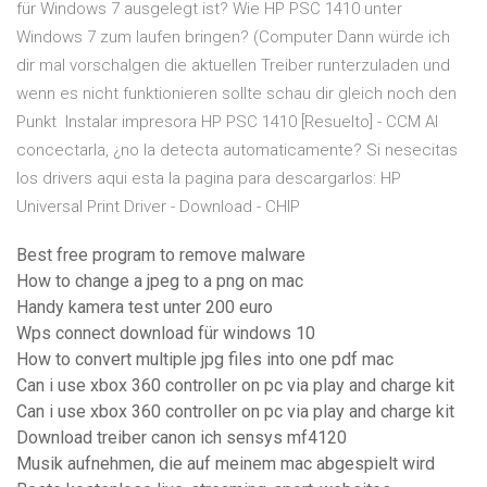
für Windows 7 ausgelegt ist? Wie HP PSC 1410 unter
Windows 7 zum laufen bringen? (Computer Dann würde ich
dir mal vorschalgen die aktuellen Treiber runterzuladen und
wenn es nicht funktionieren sollte schau dir gleich noch den
Punkt Instalar impresora HP PSC 1410 [Resuelto] - CCM Al
concectarla, ¿no la detecta automaticamente? Si nesecitas
los drivers aqui esta la pagina para descargarlos: HP
Universal Print Driver - Download - CHIP
Best free program to remove malware
How to change a jpeg to a png on mac
Handy kamera test unter 200 euro
Wps connect download für windows 10
How to convert multiple jpg files into one pdf mac
Can i use xbox 360 controller on pc via play and charge kit
Can i use xbox 360 controller on pc via play and charge kit
Download treiber canon ich sensys mf4120
Musik aufnehmen, die auf meinem mac abgespielt wird