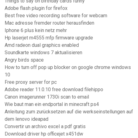
Things to say on birthday cards funny
Adobe flash plugin for firefox
Best free video recording software for webcam
Mac adresse fremder router herausfinden
Iphone 6 plus kein netz mehr
Hp laserjet m4555 mfp firmware upgrade
Amd radeon dual graphics enabled
Soundkarte windows 7 aktualisieren
Angry birds space
How to turn off pop up blocker on google chrome windows
10
Free proxy server for pc
Adobe reader 11.0.10 free download filehippo
Canon imagerunner 1730i scan to email
Wie baut man ein endportal in minecraft ps4
Anleitung zum zurücksetzen auf die werkseinstellungen auf
dem lenovo ideapad
Convertir un archivo excel a pdf gratis
Download driver hp officejet x451dw