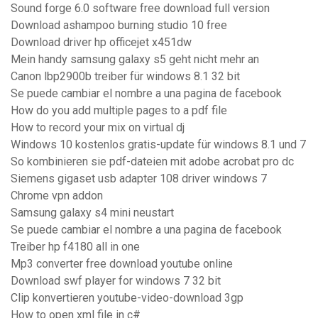
Sound forge 6.0 software free download full version
Download ashampoo burning studio 10 free
Download driver hp officejet x451dw
Mein handy samsung galaxy s5 geht nicht mehr an
Canon lbp2900b treiber für windows 8.1 32 bit
Se puede cambiar el nombre a una pagina de facebook
How do you add multiple pages to a pdf file
How to record your mix on virtual dj
Windows 10 kostenlos gratis-update für windows 8.1 und 7
So kombinieren sie pdf-dateien mit adobe acrobat pro dc
Siemens gigaset usb adapter 108 driver windows 7
Chrome vpn addon
Samsung galaxy s4 mini neustart
Se puede cambiar el nombre a una pagina de facebook
Treiber hp f4180 all in one
Mp3 converter free download youtube online
Download swf player for windows 7 32 bit
Clip konvertieren youtube-video-download 3gp
How to open xml file in c#